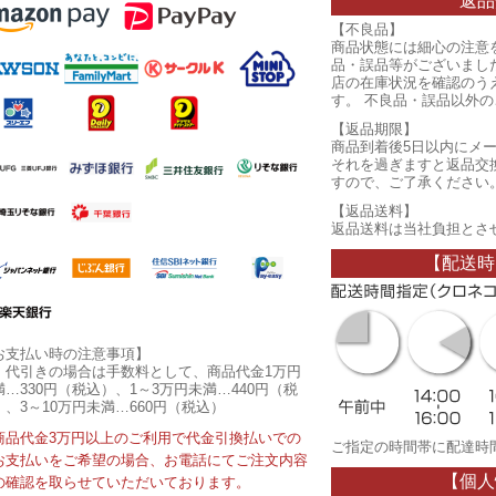
返品
【不良品】
商品状態には細心の注意
品・誤品等がございまし
店の在庫状況を確認のう
す。 不良品・誤品以外
【返品期限】
商品到着後5日以内にメ
それを過ぎますと返品交
すので、ご了承ください
【返品送料】
返品送料は当社負担とさ
【配送時
お支払い時の注意事項】
・代引きの場合は手数料として、商品代金1万円
満…330円（税込）、1～3万円未満…440円（税
）、3～10万円未満…660円（税込）
商品代金3万円以上のご利用で代金引換払いでの
ご指定の時間帯に配達時
お支払いをご希望の場合、お電話にてご注文内容
【個人
の確認を取らせていただいております。