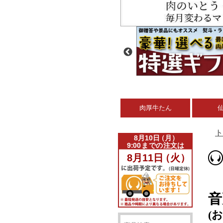
肉厚牛たん
ト
音
(