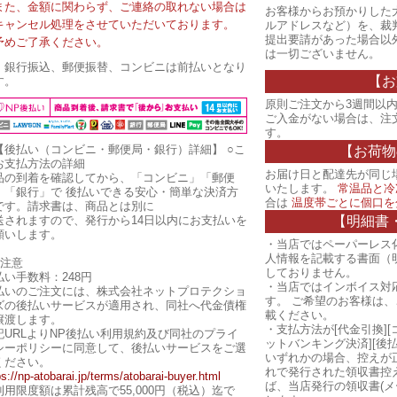
また、金額に関わらず、ご連絡の取れない場合は
お客様からお預かりした
キャンセル処理をさせていただいております。
ルアドレスなど）を、裁
提出要請があった場合以
予めご了承ください。
は一切ございません。
・銀行振込、郵便振替、コンビニは前払いとなり
【お
す。
原則ご注文から3週間以内
ご入金がない場合は、注
す。
【後払い（コンビニ・郵便局・銀行）詳細】
○こ
【お荷物
お支払方法の詳細
お届け日と配達先が同じ
品の到着を確認してから、「コンビニ」「郵便
いたします。
常温品と冷
」「銀行」で 後払いできる安心・簡単な決済方
合は
温度帯ごとに個口を
です。請求書は、商品とは別に
【明細書
送されますので、発行から14日以内にお支払いを
願いします。
・当店ではペーパーレス
人情報を記載する書面（
ご注意
しておりません。
払い手数料：248円
・当店ではインボイス対
払いのご注文には、株式会社ネットプロテクショ
す。 ご希望のお客様は
ズの後払いサービスが適用され、同社へ代金債権
載ください。
譲渡します。
・支払方法が[代金引換][
記URLよりNP後払い利用規約及び同社のプライ
ットバンキング決済][後
シーポリシーに同意して、後払いサービスをご選
いずれかの場合、控えが
ください。
れで発行された領収書控
ps://np-atobarai.jp/terms/atobarai-buyer.html
ば、当店発行の領収書(メ
利用限度額は累計残高で55,000円（税込）迄で