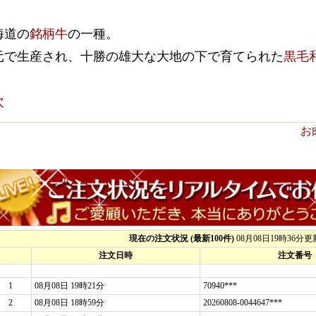
海道の
銘柄牛
の一種。
元で生産され、十勝の雄大な大地の下で育てられた
黒毛
次
お