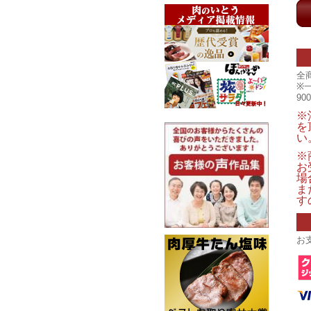
全
※
9
※
を
い
※
お
場
ま
す
お