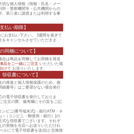
大切な個人情報（情報・氏名・メー
判所・警察機関等・公共機関からの
外、第三者に譲渡または利用する事
支払い期限】
にお支払い下さい。 3週間を過ぎて
文をキャンセルさせていただきま
の同梱について】
場合は商品を同梱してお荷物を発送
凍品をご一緒にご注文
いただいた場
分けて
お送りいたします。
・領収書について】
化の推進と個人情報保護のため、個
明細書等）はご要望がない場合発行
応の電子領収書を発行しておりま
、ご注文の際、備考欄にその旨をご記
コンビニ(番号端末式)・銀行ATM・ネ
払い（コンビニ・郵便局・銀行）]の
正式な領収書でございます。それぞ
えの実物を当店へお送りいただけれ
ールにて電子領収書を送信)と交換致