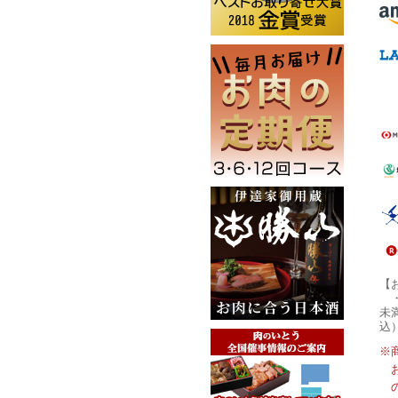
【
未
込
※