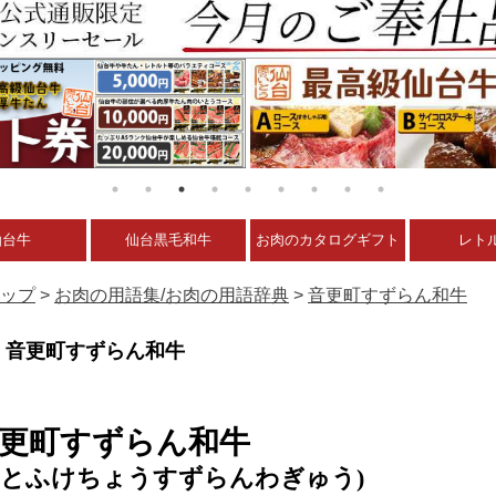
仙台牛
仙台黒毛和牛
お肉のカタログギフト
レト
ップ
>
お肉の用語集/お肉の用語辞典
>
音更町すずらん和牛
音更町すずらん和牛
更町すずらん和牛
おとふけちょうすずらんわぎゅう)