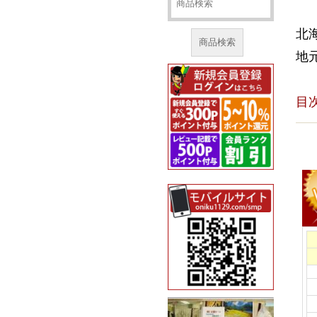
北
商品検索
地
目