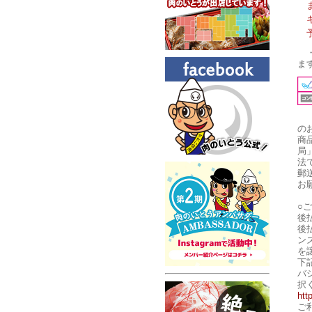
ま
の
商
局
法
郵
お
○
後
後
ン
を
下
バ
択
htt
ご