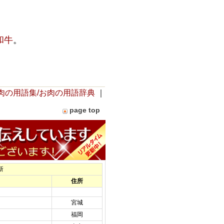
和牛
。
肉の用語集/お肉の用語辞典
｜
page top