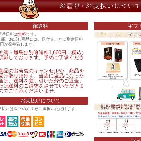
配送料
ギフ
商品送料は
無料
です。
一部、お試し商品には、送付先ごとに別途送料
00円が発生致します。
沖縄・離島は別途送料1,000円（税込）
頂戴しております。予めご了承くださ
。
商品の出荷後のキャンセルや、商品を
受け取り頂けず、当店に返品になった
合は、送料を差し引いた分のご返金、
たは送料のご請求をさせていただきま
のでご了承くださいませ。
お支払いについて
支払いは以下の方法がご選択いただけます。