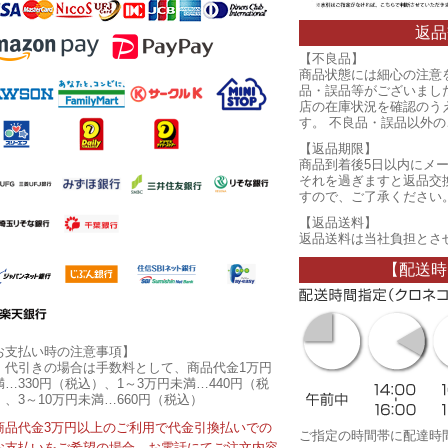
返品
【不良品】
商品状態には細心の注意
品・誤品等がございまし
店の在庫状況を確認のう
す。 不良品・誤品以外
【返品期限】
商品到着後5日以内にメ
それを過ぎますと返品交
すので、ご了承ください
【返品送料】
返品送料は当社負担とさ
【配送時
お支払い時の注意事項】
・代引きの場合は手数料として、商品代金1万円
満…330円（税込）、1～3万円未満…440円（税
）、3～10万円未満…660円（税込）
商品代金3万円以上のご利用で代金引換払いでの
ご指定の時間帯に配達時
お支払いをご希望の場合、お電話にてご注文内容