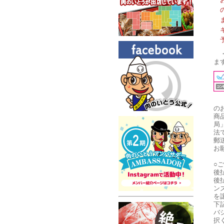
ま
の
商
局
法
郵
お
○
後
後
ン
を
下
バ
択