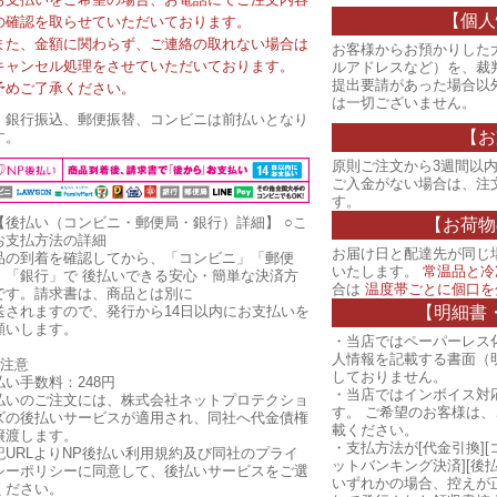
【個人
の確認を取らせていただいております。
また、金額に関わらず、ご連絡の取れない場合は
お客様からお預かりした
キャンセル処理をさせていただいております。
ルアドレスなど）を、裁
提出要請があった場合以
予めご了承ください。
は一切ございません。
・銀行振込、郵便振替、コンビニは前払いとなり
【お
す。
原則ご注文から3週間以内
ご入金がない場合は、注
す。
【後払い（コンビニ・郵便局・銀行）詳細】
○こ
【お荷物
お支払方法の詳細
お届け日と配達先が同じ
品の到着を確認してから、「コンビニ」「郵便
いたします。
常温品と冷
」「銀行」で 後払いできる安心・簡単な決済方
合は
温度帯ごとに個口を
です。請求書は、商品とは別に
【明細書
送されますので、発行から14日以内にお支払いを
願いします。
・当店ではペーパーレス
人情報を記載する書面（
ご注意
しておりません。
払い手数料：248円
・当店ではインボイス対
払いのご注文には、株式会社ネットプロテクショ
す。 ご希望のお客様は
ズの後払いサービスが適用され、同社へ代金債権
載ください。
譲渡します。
・支払方法が[代金引換][
記URLよりNP後払い利用規約及び同社のプライ
ットバンキング決済][後
シーポリシーに同意して、後払いサービスをご選
いずれかの場合、控えが
ください。