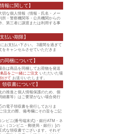
情報に関して】
大切な個人情報（情報・氏名・メー
判所・警察機関等・公共機関からの
外、第三者に譲渡または利用する事
支払い期限】
にお支払い下さい。 3週間を過ぎて
文をキャンセルさせていただきま
の同梱について】
場合は商品を同梱してお荷物を発送
凍品をご一緒にご注文
いただいた場
分けて
お送りいたします。
・領収書について】
化の推進と個人情報保護のため、個
明細書等）はご要望がない場合発行
応の電子領収書を発行しておりま
、ご注文の際、備考欄にその旨をご記
コンビニ(番号端末式)・銀行ATM・ネ
払い（コンビニ・郵便局・銀行）]の
正式な領収書でございます。それぞ