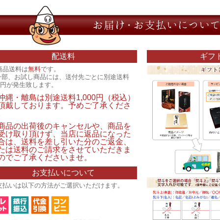
配送料
ギフ
商品送料は
無料
です。
一部、お試し商品には、送付先ごとに別途送料
00円が発生致します。
沖縄・離島は別途送料1,000円（税込）
頂戴しております。予めご了承くださ
。
商品の出荷後のキャンセルや、商品を
受け取り頂けず、当店に返品になった
合は、送料を差し引いた分のご返金、
たは送料のご請求をさせていただきま
のでご了承くださいませ。
お支払いについて
支払いは以下の方法がご選択いただけます。