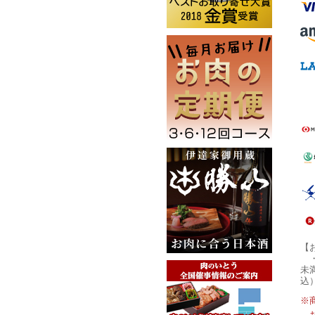
【
未
込
※