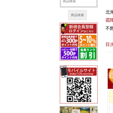
北
商品検索
霜
不
目