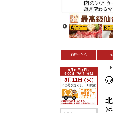
肉厚牛たん
ト
北
(