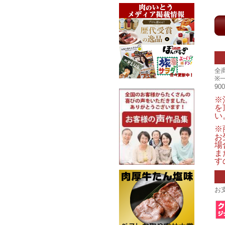
全
※
9
※
を
い
※
お
場
ま
す
お