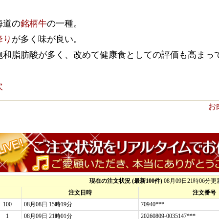
海道の
銘柄牛
の一種。
降り
が多く味が良い。
飽和脂肪酸が多く、改めて健康食としての評価も高まっ
次
お