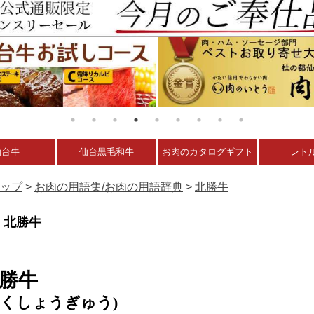
仙台牛
仙台黒毛和牛
お肉のカタログギフト
レト
ップ
>
お肉の用語集/お肉の用語辞典
>
北勝牛
北勝牛
勝牛
ほくしょうぎゅう)