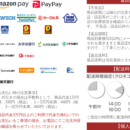
返品
【不良品】
商品状態には細心の注意
品・誤品等がございまし
店の在庫状況を確認のう
す。 不良品・誤品以外
【返品期限】
商品到着後5日以内にメ
それを過ぎますと返品交
すので、ご了承ください
【返品送料】
返品送料は当社負担とさ
【配送時
お支払い時の注意事項】
・代引きの場合は手数料として、商品代金1万円
満…330円（税込）、1～3万円未満…440円（税
）、3～10万円未満…660円（税込）
商品代金3万円以上のご利用で代金引換払いでの
ご指定の時間帯に配達時
お支払いをご希望の場合、お電話にてご注文内容
【個人
の確認を取らせていただいております。