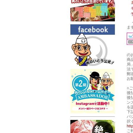
ま
の
商
局
法
郵
お
○
後
後
ン
を
下
バ
択
htt
ご