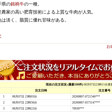
手県の
銘柄牛
の一種。
産農家の高い肥育技術による上質な牛肉が人気。
色は淡く、脂質に優れ甘味がある。
次
お