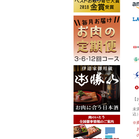
【
未
込
※