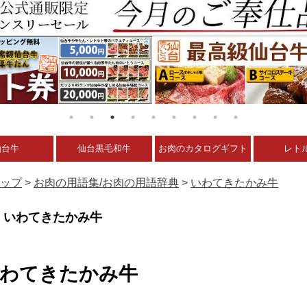
仙台牛
仙台黒毛和牛
お肉のカタログギフト
レト
ップ
>
お肉の用語集/お肉の用語辞典
>
いわてきたかみ牛
いわてきたかみ牛
わてきたかみ牛