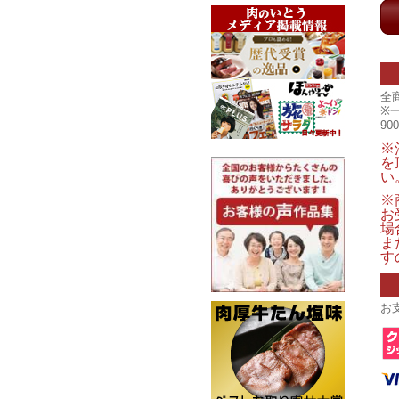
全
※
9
※
を
い
※
お
場
ま
す
お