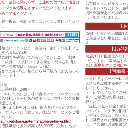
また、金額に関わらず、ご連絡の取れない場合は
お客様からお預かりした
キャンセル処理をさせていただいております。
ルアドレスなど）を、裁
提出要請があった場合以
予めご了承ください。
は一切ございません。
・銀行振込、郵便振替、コンビニは前払いとなり
【お
す。
原則ご注文から3週間以内
ご入金がない場合は、注
す。
【後払い（コンビニ・郵便局・銀行）詳細】
○こ
【お荷物
お支払方法の詳細
お届け日と配達先が同じ
品の到着を確認してから、「コンビニ」「郵便
いたします。
常温品と冷
」「銀行」で 後払いできる安心・簡単な決済方
合は
温度帯ごとに個口を
です。請求書は、商品とは別に
【明細書
送されますので、発行から14日以内にお支払いを
願いします。
・当店ではペーパーレス
人情報を記載する書面（
ご注意
しておりません。
払い手数料：248円
・当店ではインボイス対
払いのご注文には、株式会社ネットプロテクショ
す。 ご希望のお客様は
ズの後払いサービスが適用され、同社へ代金債権
載ください。
譲渡します。
・支払方法が[代金引換][
記URLよりNP後払い利用規約及び同社のプライ
ットバンキング決済][後
シーポリシーに同意して、後払いサービスをご選
いずれかの場合、控えが
ください。
れで発行された領収書控
ps://np-atobarai.jp/terms/atobarai-buyer.html
ば、当店発行の領収書(メ
利用限度額は累計残高で55,000円（税込）迄で