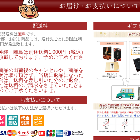
配送料
ギフ
商品送料は
無料
です。
一部、お試し商品には、送付先ごとに別途送料
00円が発生致します。
沖縄・離島は別途送料1,000円（税込）
頂戴しております。予めご了承くださ
。
商品の出荷後のキャンセルや、商品を
受け取り頂けず、当店に返品になった
合は、送料を差し引いた分のご返金、
たは送料のご請求をさせていただきま
のでご了承くださいませ。
お支払いについて
支払いは以下の方法がご選択いただけます。