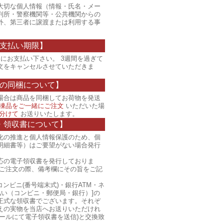
大切な個人情報（情報・氏名・メー
判所・警察機関等・公共機関からの
外、第三者に譲渡または利用する事
支払い期限】
にお支払い下さい。 3週間を過ぎて
文をキャンセルさせていただきま
の同梱について】
場合は商品を同梱してお荷物を発送
凍品をご一緒にご注文
いただいた場
分けて
お送りいたします。
・領収書について】
化の推進と個人情報保護のため、個
明細書等）はご要望がない場合発行
応の電子領収書を発行しておりま
、ご注文の際、備考欄にその旨をご記
コンビニ(番号端末式)・銀行ATM・ネ
払い（コンビニ・郵便局・銀行）]の
正式な領収書でございます。それぞ
えの実物を当店へお送りいただけれ
ールにて電子領収書を送信)と交換致