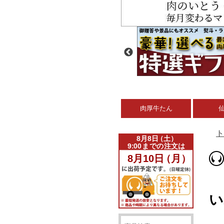
肉厚牛たん
ト
い