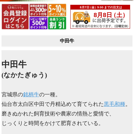
中田牛
中田牛
(なかたぎゅう)
宮城県の
銘柄牛
の一種。
仙台市太白区中田で丹精込めて育てられた
黒毛和種
。
磨きぬかれた飼育技術や農家の情熱と愛情で、
じっくりと時間をかけて肥育されている。