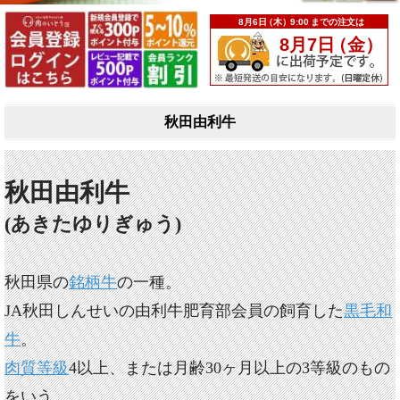
秋田由利牛
秋田由利牛
(あきたゆりぎゅう)
秋田県の
銘柄牛
の一種。
JA秋田しんせいの由利牛肥育部会員の飼育した
黒毛和
牛
。
肉質等級
4以上、または月齢30ヶ月以上の3等級のもの
をいう。