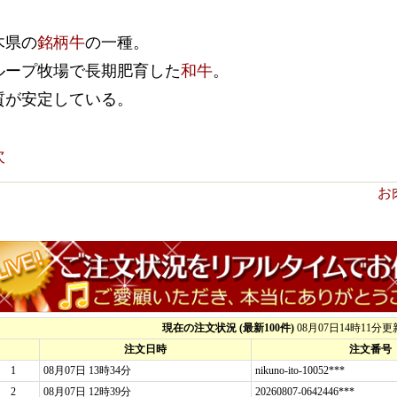
木県の
銘柄牛
の一種。
ループ牧場で長期肥育した
和牛
。
質が安定している。
次
お