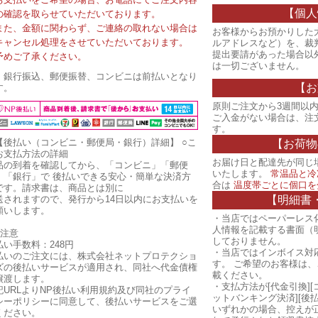
【個人
の確認を取らせていただいております。
また、金額に関わらず、ご連絡の取れない場合は
お客様からお預かりした
キャンセル処理をさせていただいております。
ルアドレスなど）を、裁
提出要請があった場合以
予めご了承ください。
は一切ございません。
・銀行振込、郵便振替、コンビニは前払いとなり
【お
す。
原則ご注文から3週間以内
ご入金がない場合は、注
す。
【後払い（コンビニ・郵便局・銀行）詳細】
○こ
【お荷物
お支払方法の詳細
お届け日と配達先が同じ
品の到着を確認してから、「コンビニ」「郵便
いたします。
常温品と冷
」「銀行」で 後払いできる安心・簡単な決済方
合は
温度帯ごとに個口を
です。請求書は、商品とは別に
【明細書
送されますので、発行から14日以内にお支払いを
願いします。
・当店ではペーパーレス
人情報を記載する書面（
ご注意
しておりません。
払い手数料：248円
・当店ではインボイス対
払いのご注文には、株式会社ネットプロテクショ
す。 ご希望のお客様は
ズの後払いサービスが適用され、同社へ代金債権
載ください。
譲渡します。
・支払方法が[代金引換][
記URLよりNP後払い利用規約及び同社のプライ
ットバンキング決済][後
シーポリシーに同意して、後払いサービスをご選
いずれかの場合、控えが
ください。