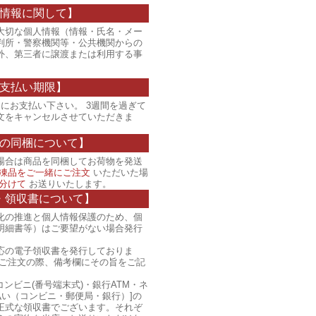
情報に関して】
大切な個人情報（情報・氏名・メー
判所・警察機関等・公共機関からの
外、第三者に譲渡または利用する事
支払い期限】
にお支払い下さい。 3週間を過ぎて
文をキャンセルさせていただきま
の同梱について】
場合は商品を同梱してお荷物を発送
凍品をご一緒にご注文
いただいた場
分けて
お送りいたします。
・領収書について】
化の推進と個人情報保護のため、個
明細書等）はご要望がない場合発行
応の電子領収書を発行しておりま
、ご注文の際、備考欄にその旨をご記
コンビニ(番号端末式)・銀行ATM・ネ
払い（コンビニ・郵便局・銀行）]の
正式な領収書でございます。それぞ