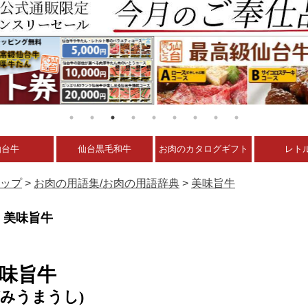
仙台牛
仙台黒毛和牛
お肉のカタログギフト
レト
ップ
>
お肉の用語集/お肉の用語辞典
>
美味旨牛
美味旨牛
味旨牛
びみうまうし)