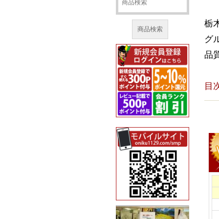
栃
商品検索
グ
品
目