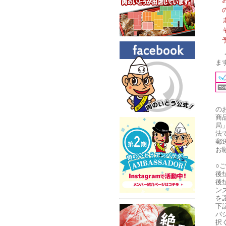
ま
の
商
局
法
郵
お
○
後
後
ン
を
下
バ
択