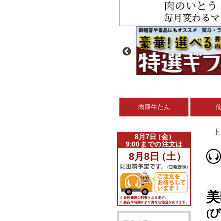
肉厚牛たん
ト
美
(