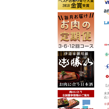
【
未
込
※