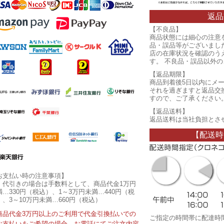
返品
【不良品】
商品状態には細心の注意
品・誤品等がございまし
店の在庫状況を確認のう
す。 不良品・誤品以外
【返品期限】
商品到着後5日以内にメ
それを過ぎますと返品交
すので、ご了承ください
【返品送料】
返品送料は当社負担とさ
【配送時
お支払い時の注意事項】
・代引きの場合は手数料として、商品代金1万円
満…330円（税込）、1～3万円未満…440円（税
）、3～10万円未満…660円（税込）
商品代金3万円以上のご利用で代金引換払いでの
ご指定の時間帯に配達時
お支払いをご希望の場合、お電話にてご注文内容