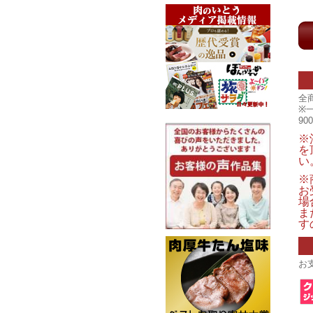
全
※
9
※
を
い
※
お
場
ま
す
お