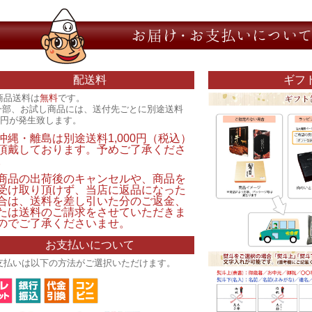
配送料
ギフ
商品送料は
無料
です。
一部、お試し商品には、送付先ごとに別途送料
00円が発生致します。
沖縄・離島は別途送料1,000円（税込）
頂戴しております。予めご了承くださ
。
商品の出荷後のキャンセルや、商品を
受け取り頂けず、当店に返品になった
合は、送料を差し引いた分のご返金、
たは送料のご請求をさせていただきま
のでご了承くださいませ。
お支払いについて
支払いは以下の方法がご選択いただけます。