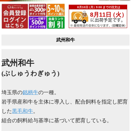
武州和牛
武州和牛
(ぶしゅうわぎゅう)
埼玉県の
銘柄牛
の一種。
岩手県産和牛を主体に導入し、配合飼料を指定し肥育
した
黒毛和牛
。
組合の飼料給与基準に基づいて肥育している。