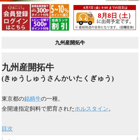
九州産開拓牛
九州産開拓牛
(きゅうしゅうさんかいたくぎゅう)
東京都の
銘柄牛
の一種。
全開連指定飼料で肥育された
ホルスタイン
。
目次