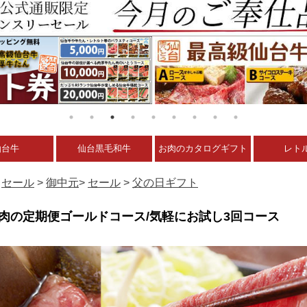
仙台牛
仙台黒毛和牛
お肉のカタログギフト
レト
>
セール
>
御中元
>
セール
>
父の日ギフト
お肉の定期便ゴールドコース/気軽にお試し3回コース