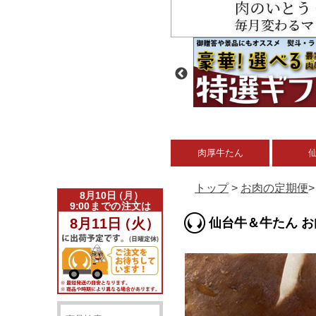
肉厚牛たん
トップ
>
お肉の定期便
仙台牛＆牛たん 