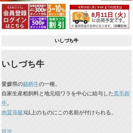
いしづち牛
いしづち牛
愛媛県の
銘柄牛
の一種。
自家生産粗飼料と地元稲ワラを中心に給与した
黒毛和
牛
。
肉質等級
3以上のものにこの名前が付けられる。
目次