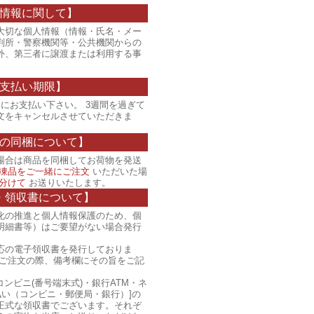
情報に関して】
大切な個人情報（情報・氏名・メー
判所・警察機関等・公共機関からの
外、第三者に譲渡または利用する事
支払い期限】
にお支払い下さい。 3週間を過ぎて
文をキャンセルさせていただきま
の同梱について】
場合は商品を同梱してお荷物を発送
凍品をご一緒にご注文
いただいた場
分けて
お送りいたします。
・領収書について】
化の推進と個人情報保護のため、個
明細書等）はご要望がない場合発行
応の電子領収書を発行しておりま
、ご注文の際、備考欄にその旨をご記
コンビニ(番号端末式)・銀行ATM・ネ
払い（コンビニ・郵便局・銀行）]の
正式な領収書でございます。それぞ