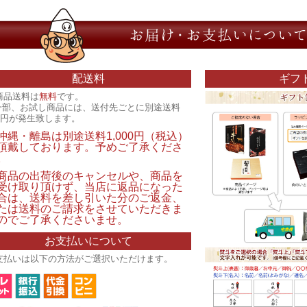
配送料
ギフ
商品送料は
無料
です。
一部、お試し商品には、送付先ごとに別途送料
00円が発生致します。
沖縄・離島は別途送料1,000円（税込）
頂戴しております。予めご了承くださ
。
商品の出荷後のキャンセルや、商品を
受け取り頂けず、当店に返品になった
合は、送料を差し引いた分のご返金、
たは送料のご請求をさせていただきま
のでご了承くださいませ。
お支払いについて
支払いは以下の方法がご選択いただけます。