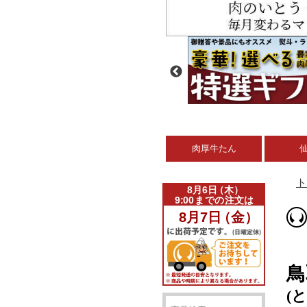
肉厚牛たん
ト
鳥
(