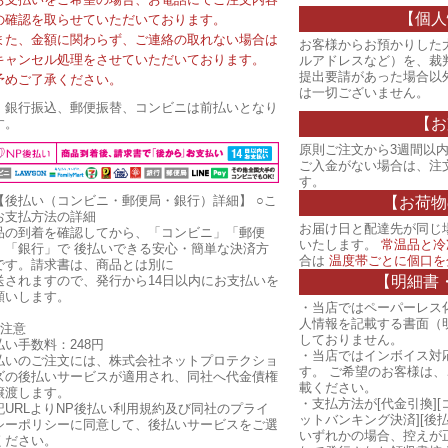
【個人
の確認を取らせていただいております。
また、金額に関わらず、ご連絡の取れない場合は
お客様からお預かりした
キャンセル処理をさせていただいております。
ルアドレスなど）を、裁
提出要請があった場合以
予めご了承ください。
は一切ございません。
・銀行振込、郵便振替、コンビニは前払いとなり
【お
す。
原則ご注文から3週間以内
ご入金がない場合は、注
す。
【後払い（コンビニ・郵便局・銀行）詳細】
○こ
【お荷物
お支払方法の詳細
お届け日と配達先が同じ
品の到着を確認してから、「コンビニ」「郵便
いたします。
常温品と冷
」「銀行」で 後払いできる安心・簡単な決済方
合は
温度帯ごとに個口を
です。請求書は、商品とは別に
【明細書
送されますので、発行から14日以内にお支払いを
願いします。
・当店ではペーパーレス
人情報を記載する書面（
ご注意
しておりません。
払い手数料：248円
・当店ではインボイス対
払いのご注文には、株式会社ネットプロテクショ
す。 ご希望のお客様は
ズの後払いサービスが適用され、同社へ代金債権
載ください。
譲渡します。
・支払方法が[代金引換][
記URLよりNP後払い利用規約及び同社のプライ
ットバンキング決済][後
シーポリシーに同意して、後払いサービスをご選
いずれかの場合、控えが
ください。