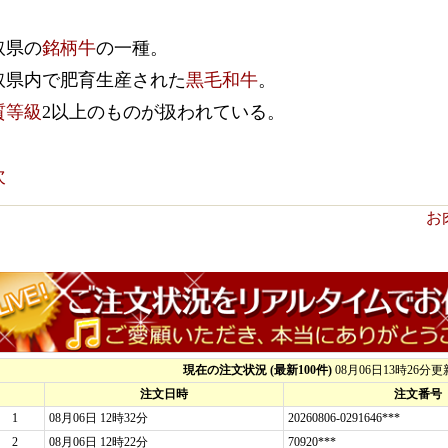
取県の
銘柄牛
の一種。
取県内で肥育生産された
黒毛和牛
。
質等級
2以上のものが扱われている。
次
お