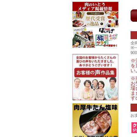
全
※
9
※
を
い
※
お
場
ま
す
お