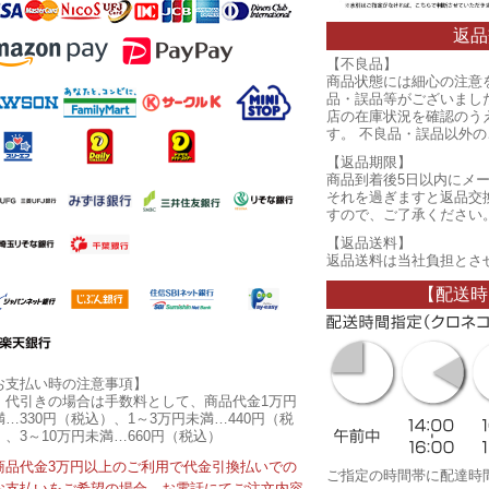
返品
【不良品】
商品状態には細心の注意
品・誤品等がございまし
店の在庫状況を確認のう
す。 不良品・誤品以外
【返品期限】
商品到着後5日以内にメ
それを過ぎますと返品交
すので、ご了承ください
【返品送料】
返品送料は当社負担とさ
【配送時
お支払い時の注意事項】
・代引きの場合は手数料として、商品代金1万円
満…330円（税込）、1～3万円未満…440円（税
）、3～10万円未満…660円（税込）
商品代金3万円以上のご利用で代金引換払いでの
ご指定の時間帯に配達時
お支払いをご希望の場合、お電話にてご注文内容