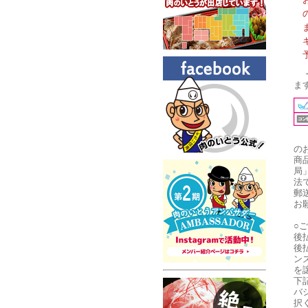
ま
の
商
局
法
郵
お
○
後
後
ン
を
下
バ
択