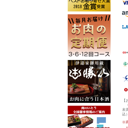
【
未
込
※