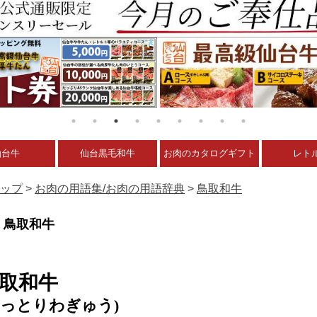
仙台牛
仙台黒毛和牛
お肉のカタログギフト
レト
ップ
>
お肉の用語集/お肉の用語辞典
>
鳥取和牛
鳥取和牛
取和牛
とっとりわぎゅう)