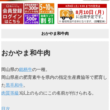
おかやま和牛肉
おかやま和牛肉
岡山県の
銘柄牛
の一種。
岡山県産の肥育素牛を県内の指定生産農協等で肥育し
た
黒毛和牛
。
肉質等級
3以上のものにこの名前が付けられる。
目次