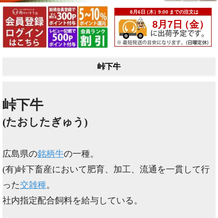
峠下牛
峠下牛
(たおしたぎゅう)
広島県の
銘柄牛
の一種。
(有)峠下畜産において肥育、加工、流通を一貫して行
った
交雑種
。
社内指定配合飼料を給与している。