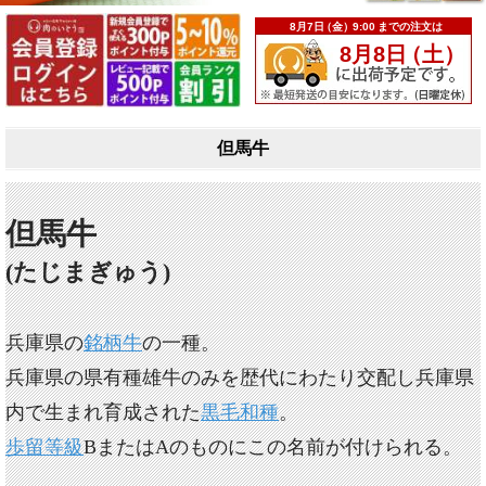
但馬牛
但馬牛
(たじまぎゅう)
兵庫県の
銘柄牛
の一種。
兵庫県の県有種雄牛のみを歴代にわたり交配し兵庫県
内で生まれ育成された
黒毛和種
。
歩留等級
BまたはAのものにこの名前が付けられる。