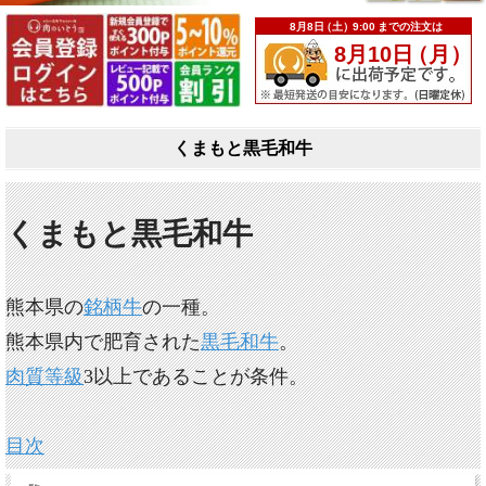
くまもと黒毛和牛
くまもと黒毛和牛
熊本県の
銘柄牛
の一種。
熊本県内で肥育された
黒毛和牛
。
肉質等級
3以上であることが条件。
目次