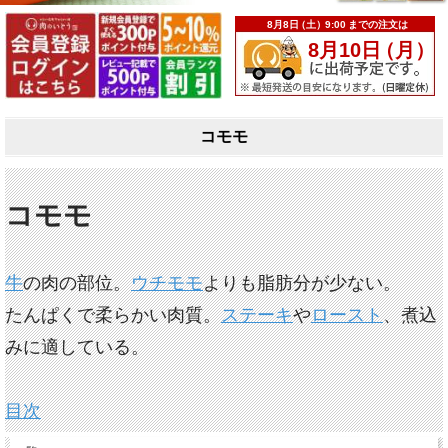
コモモ
コモモ
牛
の肉の部位。
ウチモモ
よりも脂肪分が少ない。
たんぱくで柔らかい肉質。
ステーキ
や
ロースト
、煮込
みに適している。
目次