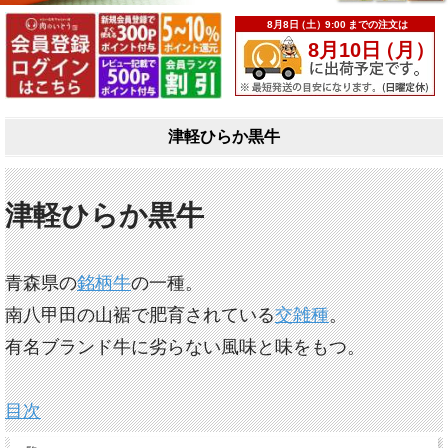
津軽ひらか黒牛
津軽ひらか黒牛
青森県の
銘柄牛
の一種。
南八甲田の山裾で肥育されている
交雑種
。
有名ブランド牛に劣らない風味と味をもつ。
目次