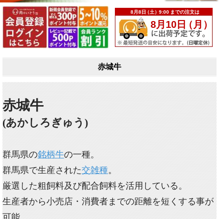
赤城牛
赤城牛
(あかしろぎゅう)
群馬県の
銘柄牛
の一種。
群馬県で生産された
交雑種
。
厳選した粗飼料及び配合飼料を活用している。
生産者から小売店・消費者までの距離を短くする事が
可能。