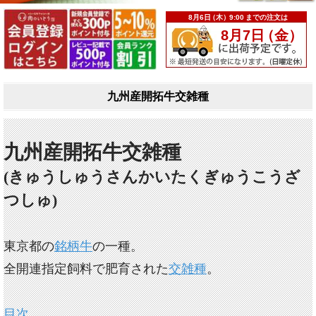
九州産開拓牛交雑種
九州産開拓牛交雑種
(きゅうしゅうさんかいたくぎゅうこうざ
つしゅ)
東京都の
銘柄牛
の一種。
全開連指定飼料で肥育された
交雑種
。
目次