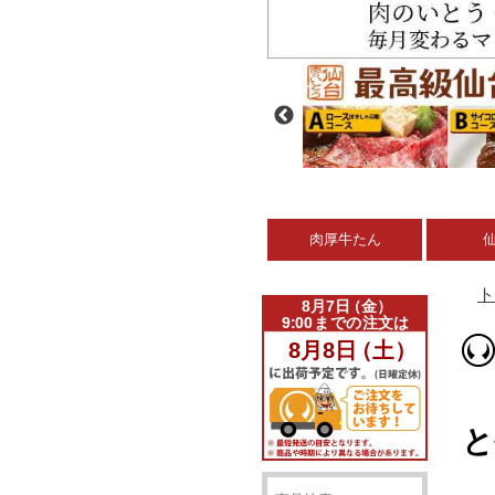
肉厚牛たん
ト
と