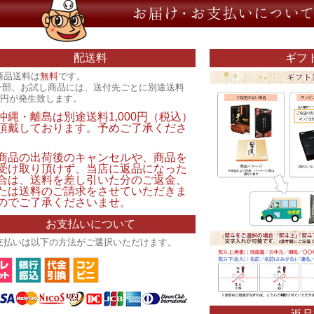
配送料
ギフ
商品送料は
無料
です。
一部、お試し商品には、送付先ごとに別途送料
00円が発生致します。
沖縄・離島は別途送料1,000円（税込）
頂戴しております。予めご了承くださ
。
商品の出荷後のキャンセルや、商品を
受け取り頂けず、当店に返品になった
合は、送料を差し引いた分のご返金、
たは送料のご請求をさせていただきま
のでご了承くださいませ。
お支払いについて
支払いは以下の方法がご選択いただけます。