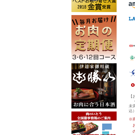
【
未
込
※