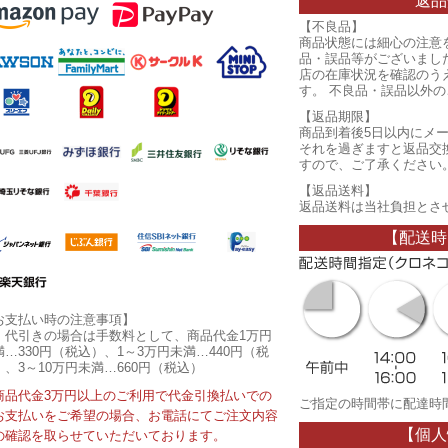
返品
【不良品】
商品状態には細心の注意
品・誤品等がございまし
店の在庫状況を確認のう
す。 不良品・誤品以外
【返品期限】
商品到着後5日以内にメ
それを過ぎますと返品交
すので、ご了承ください
【返品送料】
返品送料は当社負担とさ
【配送時
お支払い時の注意事項】
・代引きの場合は手数料として、商品代金1万円
満…330円（税込）、1～3万円未満…440円（税
）、3～10万円未満…660円（税込）
商品代金3万円以上のご利用で代金引換払いでの
ご指定の時間帯に配達時
お支払いをご希望の場合、お電話にてご注文内容
【個人
の確認を取らせていただいております。