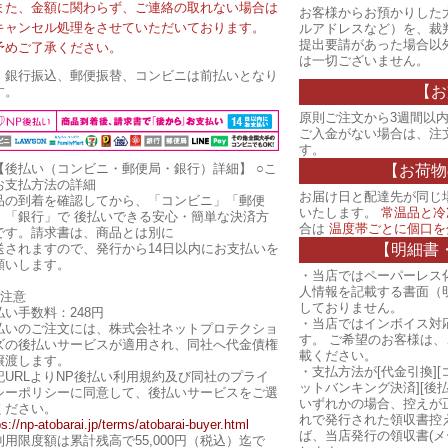
また、金額に関わらず、ご連絡の取れない場合は
お客様からお預かりした
キャンセル処理をさせていただいております。
ルアドレスなど）を、裁
提出要請があった場合以
予めご了承ください。
は一切ございません。
・銀行振込、郵便振替、コンビニは前払いとなり
【お
す。
原則ご注文から3週間以内
ご入金がない場合は、注
す。
【後払い（コンビニ・郵便局・銀行）詳細】
○こ
【お荷物
お支払方法の詳細
お届け日と配達先が同じ
品の到着を確認してから、「コンビニ」「郵便
いたします。
常温品と冷
」「銀行」で 後払いできる安心・簡単な決済方
合は
温度帯ごとに個口を
です。請求書は、商品とは別に
【明細書
送されますので、発行から14日以内にお支払いを
願いします。
・当店ではペーパーレス
人情報を記載する書面（
ご注意
しておりません。
払い手数料：248円
・当店ではインボイス対
払いのご注文には、株式会社ネットプロテクショ
す。 ご希望のお客様は
ズの後払いサービスが適用され、同社へ代金債権
載ください。
譲渡します。
・支払方法が[代金引換][
記URLよりNP後払い利用規約及び同社のプライ
ットバンキング決済][後
シーポリシーに同意して、後払いサービスをご選
いずれかの場合、控えが
ください。
れで発行された領収書控
ps://np-atobarai.jp/terms/atobarai-buyer.html
ば、当店発行の領収書(メ
利用限度額は累計残高で55,000円（税込）迄で