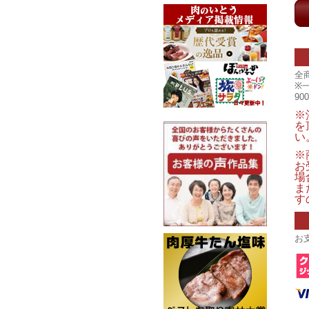
全
※
9
※
を
い
※
お
場
ま
す
お