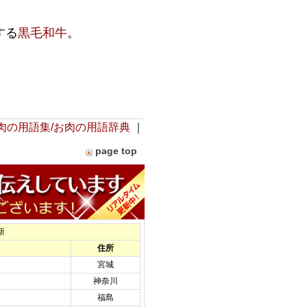
する
黒毛和牛
。
肉の用語集/お肉の用語辞典
｜
page top