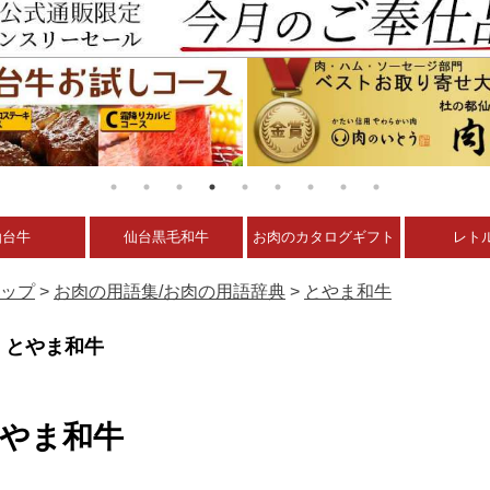
仙台牛
仙台黒毛和牛
お肉のカタログギフト
レト
ップ
>
お肉の用語集/お肉の用語辞典
>
とやま和牛
とやま和牛
やま和牛