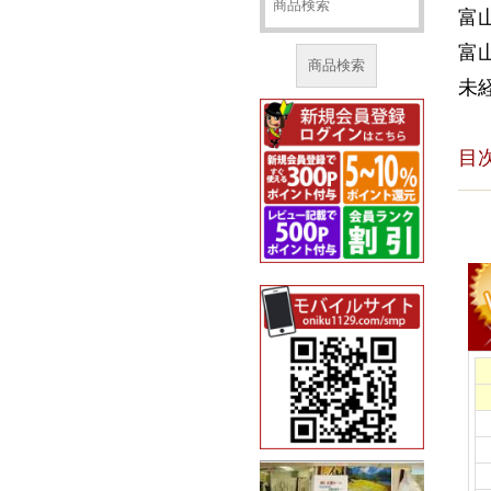
富
富
商品検索
未
目