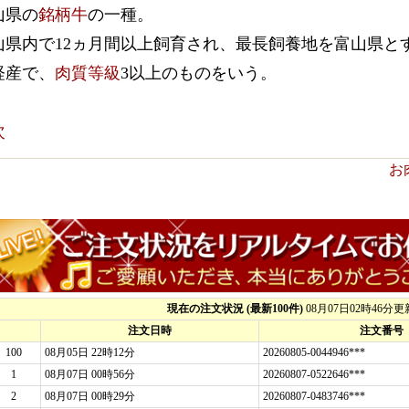
山県の
銘柄牛
の一種。
山県内で12ヵ月間以上飼育され、最長飼養地を富山県と
経産で、
肉質等級
3以上のものをいう。
次
お