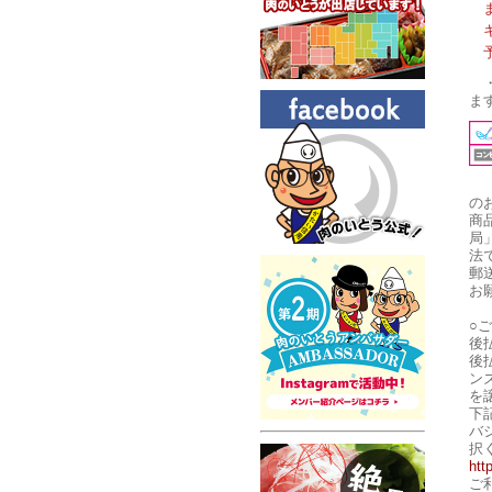
ま
の
商
局
法
郵
お
○
後
後
ン
を
下
バ
択
htt
ご