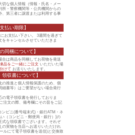
大切な個人情報（情報・氏名・メー
判所・警察機関等・公共機関からの
外、第三者に譲渡または利用する事
支払い期限】
にお支払い下さい。 3週間を過ぎて
文をキャンセルさせていただきま
の同梱について】
場合は商品を同梱してお荷物を発送
凍品をご一緒にご注文
いただいた場
分けて
お送りいたします。
・領収書について】
化の推進と個人情報保護のため、個
明細書等）はご要望がない場合発行
応の電子領収書を発行しておりま
、ご注文の際、備考欄にその旨をご記
コンビニ(番号端末式)・銀行ATM・ネ
払い（コンビニ・郵便局・銀行）]の
正式な領収書でございます。それぞ
えの実物を当店へお送りいただけれ
ールにて電子領収書を送信)と交換致