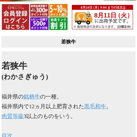
若狭牛
若狭牛
(わかさぎゅう)
福井県の
銘柄牛
の一種。
福井県内で12ヵ月以上肥育された
黒毛和牛
。
肉質等級
3以上のものをいう。
目次