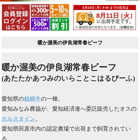
暖か渥美の伊良湖常春ビーフ
暖か渥美の伊良湖常春ビーフ
(あたたかあつみのいらことこはるびーふ)
愛知県の
銘柄牛
の一種。
愛知みなみ農協が、愛知経済連へ委託販売したオスの
ホルスタイン
。
愛知県田原市内の認定農場で出荷まで飼育されてい
る。