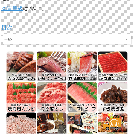
肉質等級
は2以上。
目次
一覧へ