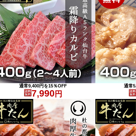
通常9,400円を15％OFF
通常5
7,990
円