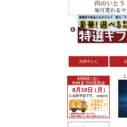
肉厚牛たん
ト