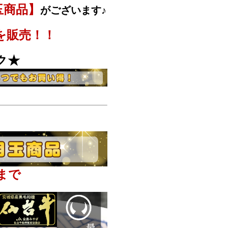
玉商品】
がございます♪
を販売！！
ク★
時まで