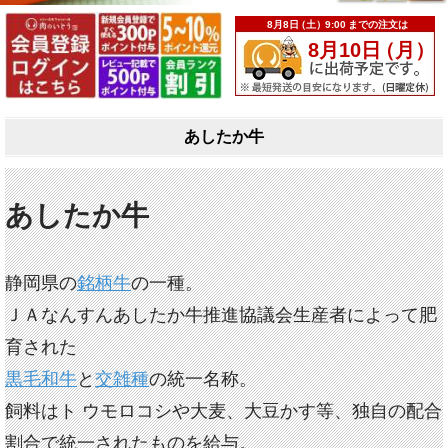
あしたか牛
あしたか牛
静岡県の
銘柄牛
の一種。
ＪＡなんすんあしたか牛推進協議会生産者によって肥
育された
黒毛和牛
と
交雑種
の統一名称。
飼料はト ウモロコシや大麦、大豆かす等、独自の配合
割合で統一されたものを給与。