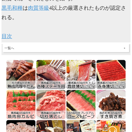
黒毛和種
は
肉質等級
4以上の厳選されたものが認定さ
れる。
目次
一覧へ