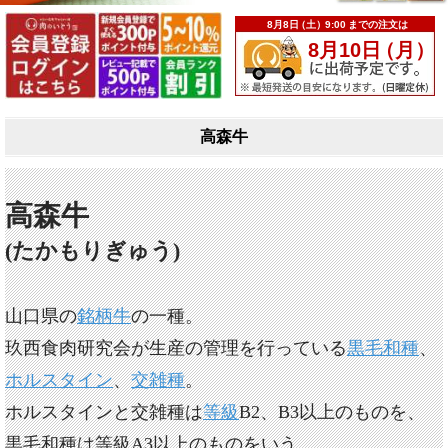
高森牛
高森牛
(たかもりぎゅう)
山口県の
銘柄牛
の一種。
玖西食肉研究会が生産の管理を行っている
黒毛和種
、
ホルスタイン
、
交雑種
。
ホルスタインと交雑種は
等級
B2、B3以上のものを、
黒毛和種は等級A3以上のものをいう。