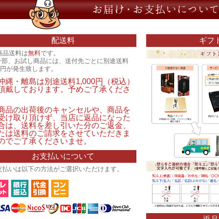
配送料
ギフ
商品送料は
無料
です。
一部、お試し商品には、送付先ごとに別途送料
00円が発生致します。
沖縄・離島は別途送料1,000円（税込）
頂戴しております。予めご了承くださ
。
商品の出荷後のキャンセルや、商品を
受け取り頂けず、当店に返品になった
合は、送料を差し引いた分のご返金、
たは送料のご請求をさせていただきま
のでご了承くださいませ。
お支払いについて
支払いは以下の方法がご選択いただけます。