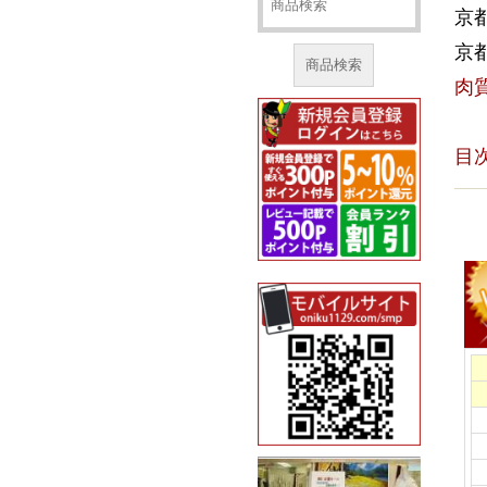
京
京
商品検索
肉
目