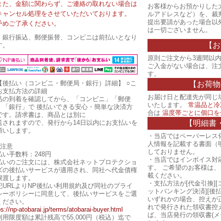
また、金額に関わらず、ご連絡の取れない場合は
お客様からお預かりした
キャンセル処理をさせていただいております。
ルアドレスなど）を、裁
提出要請があった場合以
予めご了承ください。
は一切ございません。
・銀行振込、郵便振替、コンビニは前払いとなり
【お
す。
原則ご注文から3週間以内
ご入金がない場合は、注
す。
【後払い（コンビニ・郵便局・銀行）詳細】
○こ
【お荷物
お支払方法の詳細
お届け日と配達先が同じ
品の到着を確認してから、「コンビニ」「郵便
いたします。
常温品と冷
」「銀行」で 後払いできる安心・簡単な決済方
合は
温度帯ごとに個口を
です。請求書は、商品とは別に
【明細書
送されますので、発行から14日以内にお支払いを
願いします。
・当店ではペーパーレス
人情報を記載する書面（
ご注意
しておりません。
払い手数料：248円
・当店ではインボイス対
払いのご注文には、株式会社ネットプロテクショ
す。 ご希望のお客様は
ズの後払いサービスが適用され、同社へ代金債権
載ください。
譲渡します。
・支払方法が[代金引換][
記URLよりNP後払い利用規約及び同社のプライ
ットバンキング決済][後
シーポリシーに同意して、後払いサービスをご選
いずれかの場合、控えが
ください。
れで発行された領収書控
ps://np-atobarai.jp/terms/atobarai-buyer.html
ば、当店発行の領収書(メ
利用限度額は累計残高で55,000円（税込）迄で