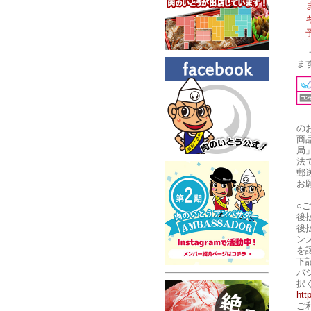
ま
の
商
局
法
郵
お
○
後
後
ン
を
下
バ
択
htt
ご