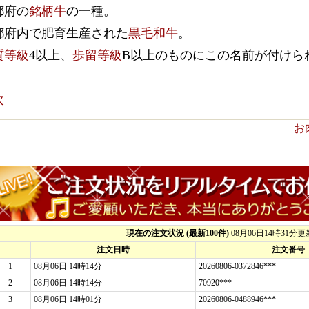
都府の
銘柄牛
の一種。
都府内で肥育生産された
黒毛和牛
。
質等級
4以上、
歩留等級
B以上のものにこの名前が付けら
次
お