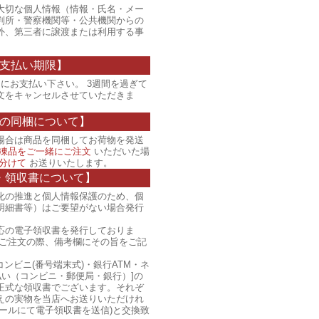
大切な個人情報（情報・氏名・メー
判所・警察機関等・公共機関からの
外、第三者に譲渡または利用する事
支払い期限】
にお支払い下さい。 3週間を過ぎて
文をキャンセルさせていただきま
の同梱について】
場合は商品を同梱してお荷物を発送
凍品をご一緒にご注文
いただいた場
分けて
お送りいたします。
・領収書について】
化の推進と個人情報保護のため、個
明細書等）はご要望がない場合発行
応の電子領収書を発行しておりま
、ご注文の際、備考欄にその旨をご記
コンビニ(番号端末式)・銀行ATM・ネ
払い（コンビニ・郵便局・銀行）]の
正式な領収書でございます。それぞ
えの実物を当店へお送りいただけれ
ールにて電子領収書を送信)と交換致