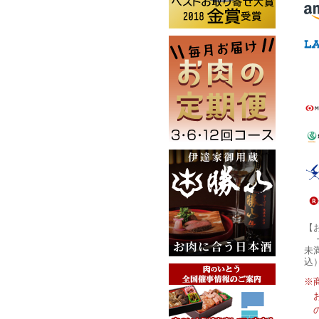
【
未
込
※