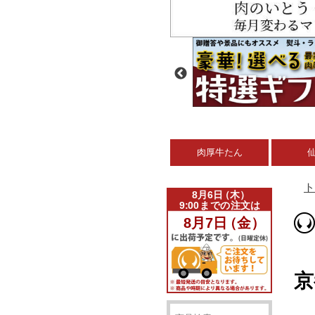
肉厚牛たん
ト
京