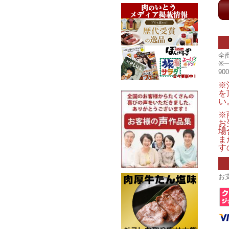
全
※
9
※
を
い
※
お
場
ま
す
お