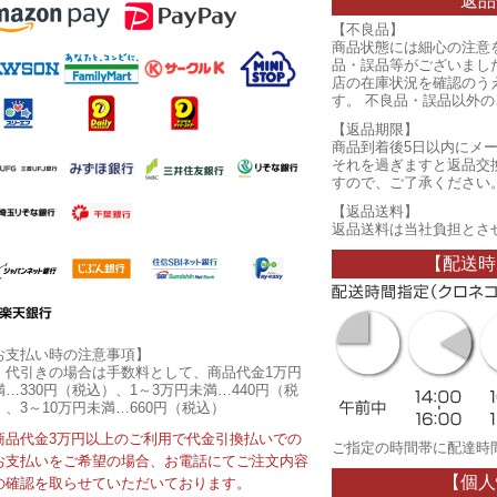
返品
【不良品】
商品状態には細心の注意
品・誤品等がございまし
店の在庫状況を確認のう
す。 不良品・誤品以外
【返品期限】
商品到着後5日以内にメ
それを過ぎますと返品交
すので、ご了承ください
【返品送料】
返品送料は当社負担とさ
【配送時
お支払い時の注意事項】
・代引きの場合は手数料として、商品代金1万円
満…330円（税込）、1～3万円未満…440円（税
）、3～10万円未満…660円（税込）
商品代金3万円以上のご利用で代金引換払いでの
ご指定の時間帯に配達時
お支払いをご希望の場合、お電話にてご注文内容
【個人
の確認を取らせていただいております。