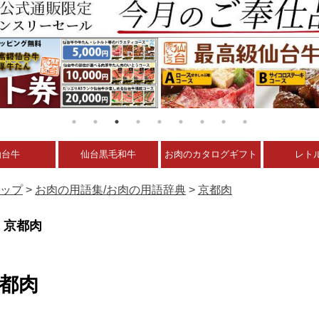
仙台牛
仙台黒毛和牛
お肉のカタログギフト
レト
ップ
>
お肉の用語集/お肉の用語辞典
>
京都肉
京都肉
都肉