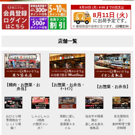
店舗一覧
【精肉・お惣菜・お
【お惣菜・お弁当・
【お惣菜・お弁当】
弁当】
ｲｰﾄｲﾝ】
おひとり様
しゃぶしゃぶ
気軽に楽し
仙台牛や国産
名古屋初出
専用焼台
で
×焼肉
める
鶏が
店！
じっくり堪
の贅沢コン
居酒屋スタ
楽しめる炭火
創作料理で贅
能！
ボ！
イル
焼鳥店
沢時間