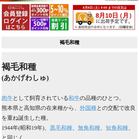
褐毛和種
褐毛和種
(あかげわしゅ)
肉牛
として飼育されている
和牛
の品種のひとつ。
熊本県と高知県の在来種から、
外国種
との交配で改良
を重ね誕生した種。
1944年(昭和19年)、
黒毛和種
、
無角和種
、
短角和種
、
と同じく