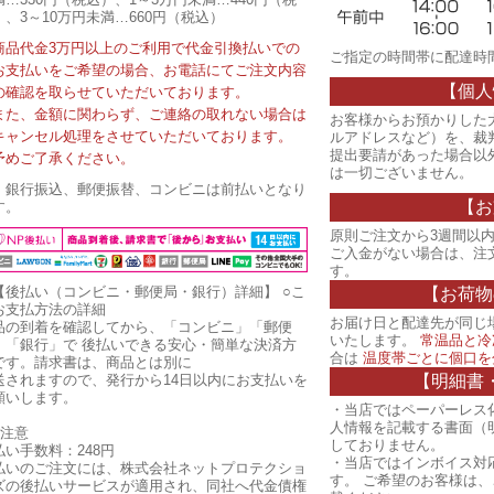
）、3～10万円未満…660円（税込）
商品代金3万円以上のご利用で代金引換払いでの
ご指定の時間帯に配達時
お支払いをご希望の場合、お電話にてご注文内容
【個人
の確認を取らせていただいております。
また、金額に関わらず、ご連絡の取れない場合は
お客様からお預かりした
キャンセル処理をさせていただいております。
ルアドレスなど）を、裁
提出要請があった場合以
予めご了承ください。
は一切ございません。
・銀行振込、郵便振替、コンビニは前払いとなり
【お
す。
原則ご注文から3週間以内
ご入金がない場合は、注
す。
【後払い（コンビニ・郵便局・銀行）詳細】
○こ
【お荷物
お支払方法の詳細
お届け日と配達先が同じ
品の到着を確認してから、「コンビニ」「郵便
いたします。
常温品と冷
」「銀行」で 後払いできる安心・簡単な決済方
合は
温度帯ごとに個口を
です。請求書は、商品とは別に
【明細書
送されますので、発行から14日以内にお支払いを
願いします。
・当店ではペーパーレス
人情報を記載する書面（
ご注意
しておりません。
払い手数料：248円
・当店ではインボイス対
払いのご注文には、株式会社ネットプロテクショ
す。 ご希望のお客様は
ズの後払いサービスが適用され、同社へ代金債権