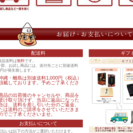
配送料
ギフ
商品送料は
無料
です。
一部、お試し商品には、送付先ごとに別途送料
00円が発生致します。
沖縄・離島は別途送料1,000円（税込）
頂戴しております。予めご了承くださ
。
商品の出荷後のキャンセルや、商品を
受け取り頂けず、当店に返品になった
合は、送料を差し引いた分のご返金、
たは送料のご請求をさせていただきま
のでご了承くださいませ。
お支払いについて
支払いは以下の方法がご選択いただけます。