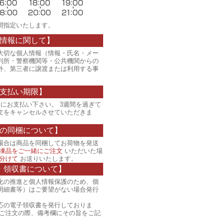
間指定いたします。
情報に関して】
大切な個人情報（情報・氏名・メー
判所・警察機関等・公共機関からの
外、第三者に譲渡または利用する事
支払い期限】
にお支払い下さい。 3週間を過ぎて
文をキャンセルさせていただきま
の同梱について】
場合は商品を同梱してお荷物を発送
凍品をご一緒にご注文
いただいた場
分けて
お送りいたします。
・領収書について】
化の推進と個人情報保護のため、個
明細書等）はご要望がない場合発行
応の電子領収書を発行しておりま
、ご注文の際、備考欄にその旨をご記