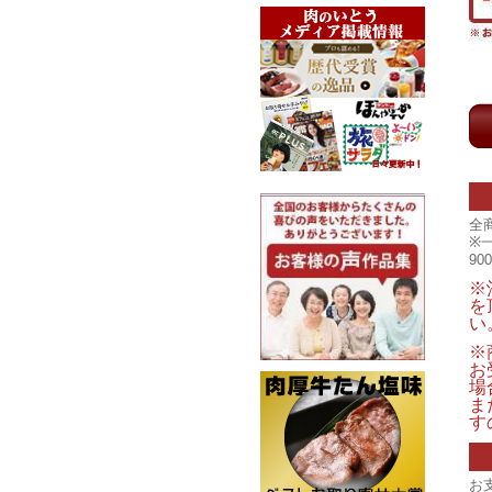
全
※
9
※
を
い
※
お
場
ま
す
お