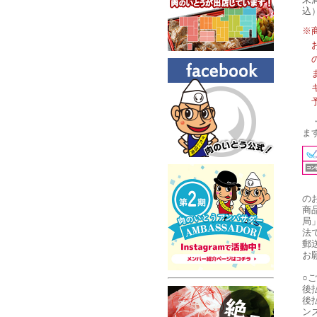
込
※
ま
の
商
局
法
郵
お
○
後
後
ン