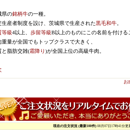
城県の
銘柄牛
の一種。
定生産者制度を設け、茨城県で生産された
黒毛和牛
。
質等級
4以上、
歩留等級
B以上のものにこの名前を付ける
肉重量が全国でもトップクラスで大きく、
質と脂肪交雑(
霜降り
)が全国上位の高級牛肉。
次
お