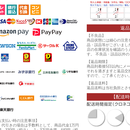
返品
【不良品】
商品状態には細心の注意
品・誤品等がございまし
店の在庫状況を確認のう
す。 不良品・誤品以外
【返品期限】
商品到着後5日以内にメ
それを過ぎますと返品交
すので、ご了承ください
【返品送料】
返品送料は当社負担とさ
【配送時
お支払い時の注意事項】
・代引きの場合は手数料として、商品代金1万円
満…330円（税込）、1～3万円未満…440円（税