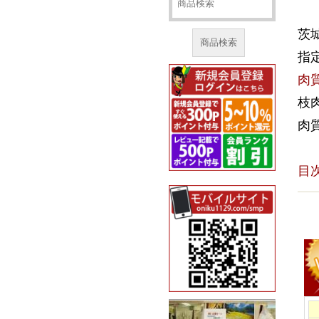
茨
商品検索
指
肉
枝
肉
目