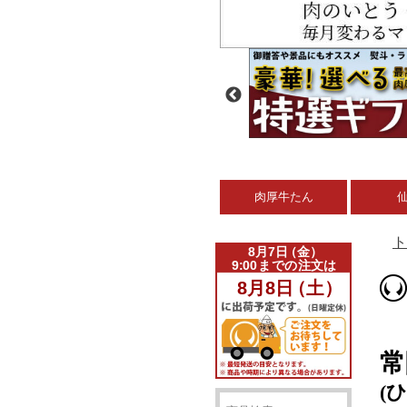
肉厚牛たん
ト
常
(