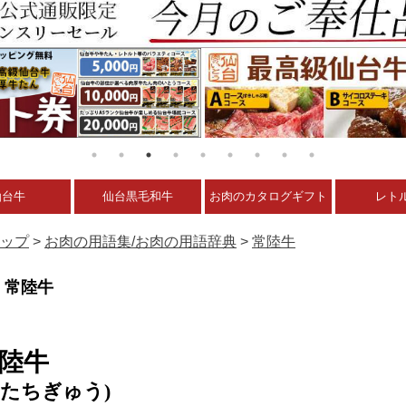
仙台牛
仙台黒毛和牛
お肉のカタログギフト
レト
ップ
>
お肉の用語集/お肉の用語辞典
>
常陸牛
常陸牛
陸牛
ひたちぎゅう)