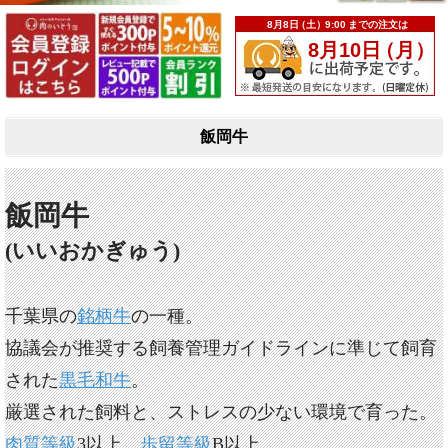
飯岡牛
飯岡牛
(いいおかぎゅう)
千葉県の
銘柄牛
の一種。
協議会が推奨する飼養管理ガイドラインに準じて飼育
された
黒毛和牛
。
厳選された飼料と、ストレスの少ない環境で育った。
肉質等級
3以上、
歩留等級
B以上。