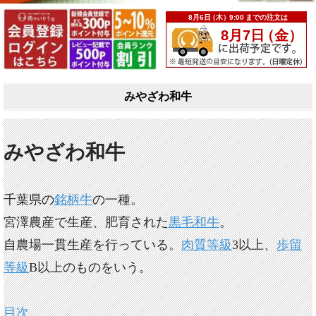
みやざわ和牛
みやざわ和牛
千葉県の
銘柄牛
の一種。
宮澤農産で生産、肥育された
黒毛和牛
。
自農場一貫生産を行っている。
肉質等級
3以上、
歩留
等級
B以上のものをいう。
目次