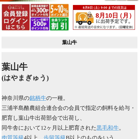
葉山牛
葉山牛
(はやまぎゅう)
神奈川県の
銘柄牛
の一種。
三浦半島酪農組合連合会の会員で指定の飼料を給与・
肥育し葉山牛出荷部会で出荷し、
同牛舎において12ヶ月以上肥育された
黒毛和牛
。
肉質等級
4以上、
歩留等級
B以上のものをいう。