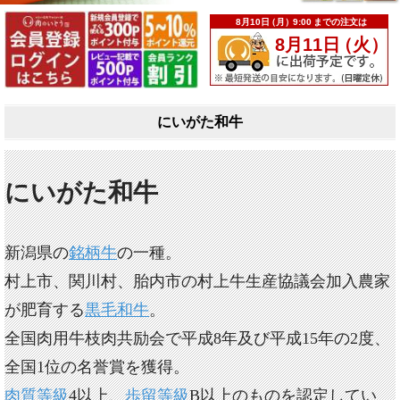
にいがた和牛
にいがた和牛
新潟県の
銘柄牛
の一種。
村上市、関川村、胎内市の村上牛生産協議会加入農家
が肥育する
黒毛和牛
。
全国肉用牛枝肉共励会で平成8年及び平成15年の2度、
全国1位の名誉賞を獲得。
肉質等級
4以上、
歩留等級
B以上のものを認定してい