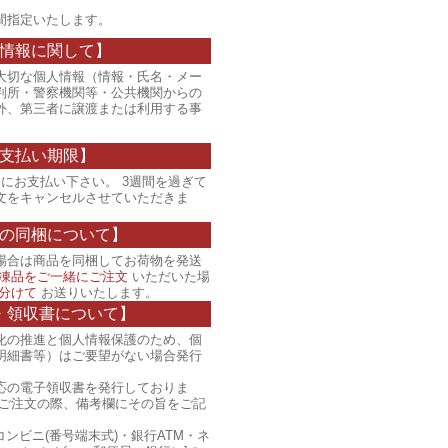
間指定いたします。
情報に関して】
大切な個人情報（情報・氏名・メー
判所・警察機関等・公共機関からの
外、第三者に譲渡または利用する事
支払い期限】
にお支払い下さい。 3週間を過ぎて
文をキャンセルさせていただきま
の同梱について】
場合は商品を同梱してお荷物を発送
凍品をご一緒にご注文
いただいた場
分けて
お送りいたします。
・領収書について】
化の推進と個人情報保護のため、個
明細書等）はご要望がない場合発行
応の電子領収書を発行しておりま
、ご注文の際、備考欄にその旨をご記
コンビニ(番号端末式)・銀行ATM・ネ