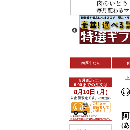
肉厚牛たん
ト
阿
(