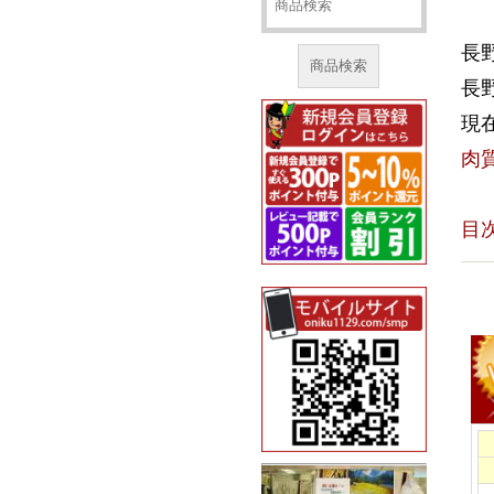
長
商品検索
長
現
肉
目