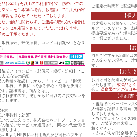
商品代金3万円以上のご利用で代金引換払いでの
ご指定の時間帯に配達時
お支払いをご希望の場合、お電話にてご注文内容
【個人
の確認を取らせていただいております。
また、金額に関わらず、ご連絡の取れない場合は
お客様からお預かりした
キャンセル処理をさせていただいております。
ルアドレスなど）を、裁
提出要請があった場合以
予めご了承ください。
は一切ございません。
・銀行振込、郵便振替、コンビニは前払いとなり
【お
す。
原則ご注文から3週間以内
ご入金がない場合は、注
す。
【後払い（コンビニ・郵便局・銀行）詳細】
○こ
【お荷物
お支払方法の詳細
お届け日と配達先が同じ
品の到着を確認してから、「コンビニ」「郵便
いたします。
常温品と冷
」「銀行」で 後払いできる安心・簡単な決済方
合は
温度帯ごとに個口を
です。請求書は、商品とは別に
【明細書
送されますので、発行から14日以内にお支払いを
願いします。
・当店ではペーパーレス
人情報を記載する書面（
ご注意
しておりません。
払い手数料：248円
・当店ではインボイス対
払いのご注文には、株式会社ネットプロテクショ
す。 ご希望のお客様は
ズの後払いサービスが適用され、同社へ代金債権
載ください。
譲渡します。
・支払方法が[代金引換][
記URLよりNP後払い利用規約及び同社のプライ