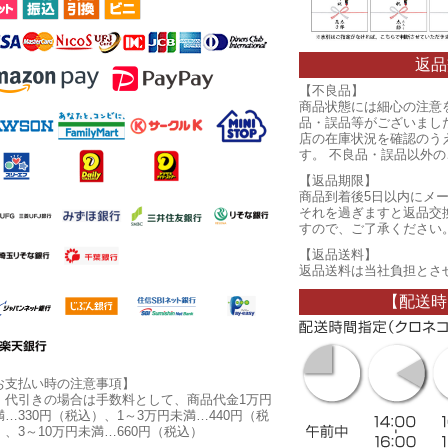
返品
【不良品】
商品状態には細心の注意
品・誤品等がございまし
店の在庫状況を確認のう
す。 不良品・誤品以外
【返品期限】
商品到着後5日以内にメ
それを過ぎますと返品交
すので、ご了承ください
【返品送料】
返品送料は当社負担とさ
【配送時
お支払い時の注意事項】
・代引きの場合は手数料として、商品代金1万円
満…330円（税込）、1～3万円未満…440円（税
）、3～10万円未満…660円（税込）