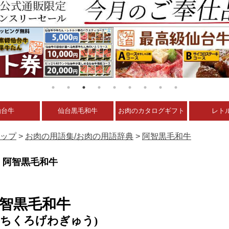
仙台牛
仙台黒毛和牛
お肉のカタログギフト
レト
ップ
>
お肉の用語集/お肉の用語辞典
>
阿智黒毛和牛
阿智黒毛和牛
智黒毛和牛
あちくろげわぎゅう)