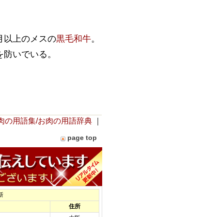
月以上のメスの
黒毛和牛
。
を防いでいる。
。
肉の用語集/お肉の用語辞典
｜
page top