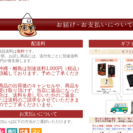
配送料
ギフ
商品送料は
無料
です。
一部、お試し商品には、送付先ごとに別途送料
00円が発生致します。
沖縄・離島は別途送料1,000円（税込）
頂戴しております。予めご了承くださ
。
商品の出荷後のキャンセルや、商品を
受け取り頂けず、当店に返品になった
合は、送料を差し引いた分のご返金、
たは送料のご請求をさせていただきま
のでご了承くださいませ。
お支払いについて
支払いは以下の方法がご選択いただけます。