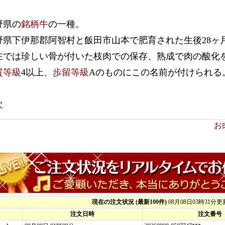
野県の
銘柄牛
の一種。
野県下伊那郡阿智村と飯田市山本で肥育された生後28ヶ
在では珍しい骨が付いた枝肉での保存、熟成で肉の酸化
質等級
4以上、
歩留等級
Aのものにこの名前が付けられる
次
お