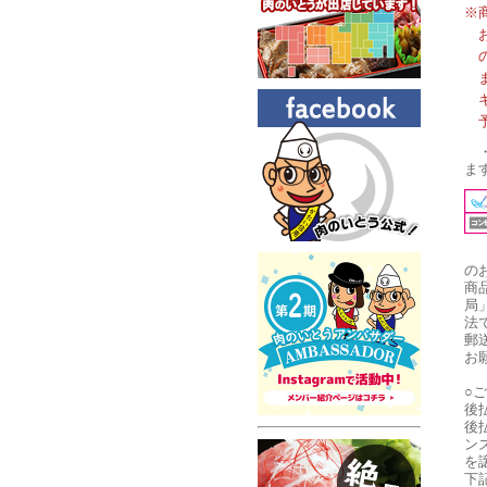
※
ま
の
商
局
法
郵
お
○
後
後
ン
を
下