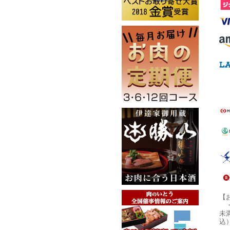
【
未
込