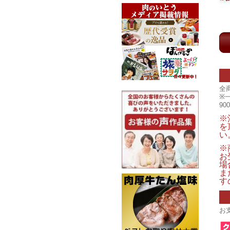
全
※
9
※
を
い
※
お
場
ま
す
お