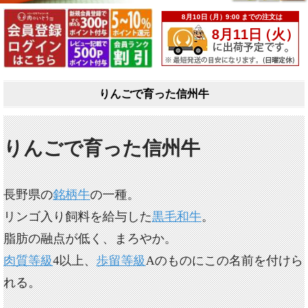
りんごで育った信州牛
りんごで育った信州牛
長野県の
銘柄牛
の一種。
リンゴ入り飼料を給与した
黒毛和牛
。
脂肪の融点が低く、まろやか。
肉質等級
4以上、
歩留等級
Aのものにこの名前を付けら
れる。