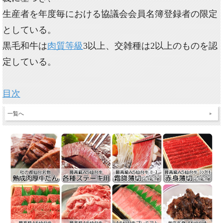
生産者を年度毎における協議会会員名簿登録者の限定
としている。
黒毛和牛は
肉質等級
3以上、交雑種は2以上のものを認
定している。
目次
一覧へ