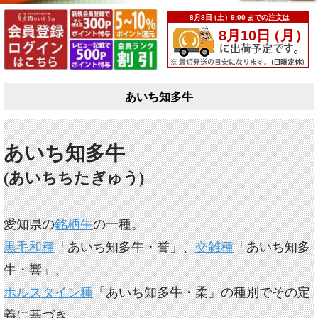
あいち知多牛
あいち知多牛
(あいちちたぎゅう)
愛知県の
銘柄牛
の一種。
黒毛和種
「あいち知多牛・誉」、
交雑種
「あいち知多
牛・響」、
ホルスタイン種
「あいち知多牛・柔」の種別でその定
義に基づき、