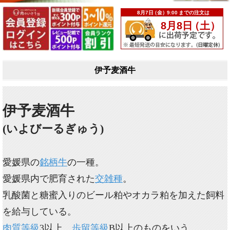
伊予麦酒牛
伊予麦酒牛
(いよびーるぎゅう)
愛媛県の
銘柄牛
の一種。
愛媛県内で肥育された
交雑種
。
乳酸菌と糖蜜入りのビール粕やオカラ粕を加えた飼料
を給与している。
肉質等級
3以上、
歩留等級
B以上のものをいう。